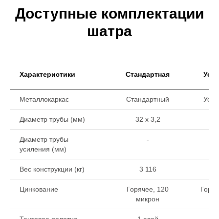
Доступные комплектации
шатра
Характеристики
Стандартная
Уси
Металлокаркас
Стандартный
Уси
Диаметр трубы (мм)
32 х 3,2
32 
Диаметр трубы
-
22 
усиления (мм)
Вес конструкции (кг)
3 116
3
Цинкование
Горячее, 120
Горяч
микрон
ми