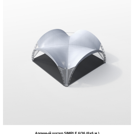
Арочный шатер SIMPLE 6/36 (6х6 м.)