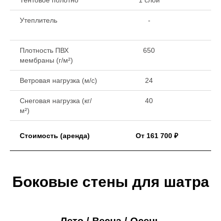
Тентовое полотно
1 слой
1 
Утеплитель
-
Плотность ПВХ
650
мембраны (г/м²)
Ветровая нагрузка (м/с)
24
Снеговая нагрузка (кг/
40
м²)
Стоимость (аренда)
От 161 700 ₽
Боковые стены для шатра