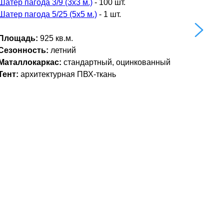
Шатер пагода 3/9 (3х3 м.)
- 100 шт.
Шатер пагода 5/25 (5х5 м.)
- 1 шт.
Площадь:
925 кв.м.
Сезонность:
летний
Маталлокаркас:
стандартный, оцинкованный
Тент:
архитектурная ПВХ-ткань
Арочный шатер для
проведения свадеб на берегу
озера в подмосковье