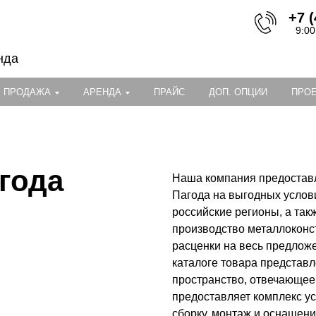
+7 (
9:00
нда
ПРОДАЖА
АРЕНДА
ПРАЙС
ДОП. ОПЦИИ
ПРО
года
Наша компания предостав
Пагода на выгодных услови
российские регионы, а та
производство металлоконс
расценки на весь предложе
каталоге товара представ
пространство, отвечающее
предоставляет комплекс усл
сборку, монтаж и оснащени