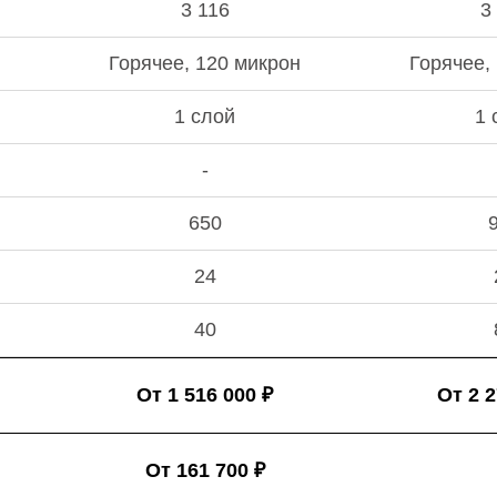
3 116
3
Горячее, 120 микрон
Горячее,
1 слой
1 
-
650
24
40
От 1 516 000 ₽
От 2 2
От 161 700 ₽