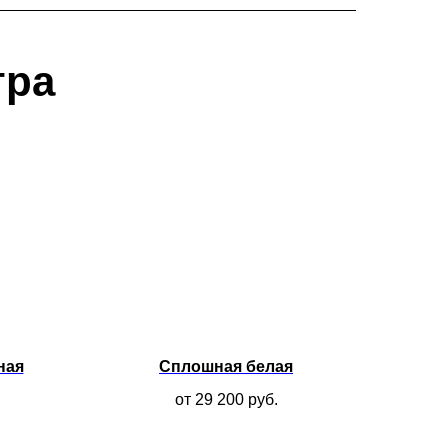
тра
ная
Сплошная белая
от 29 200
руб.