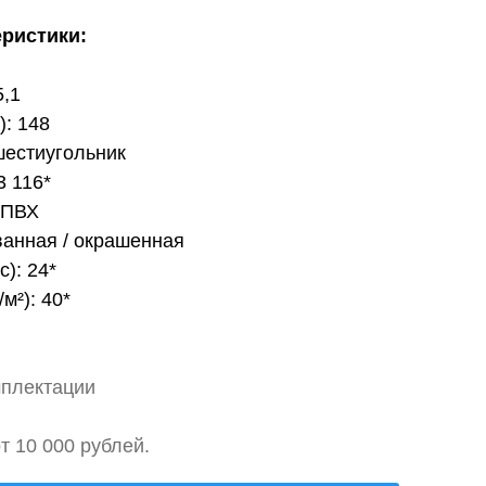
еристики:
5,1
): 148
шестиугольник
3 116*
 ПВХ
ванная / окрашенная
с): 24*
м²): 40*
мплектации
т 10 000 рублей.