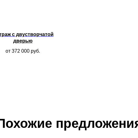
траж с двустворчатой
дверью
от 372 000
руб.
Похожие предложени