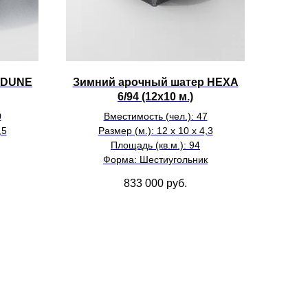
 DUNE
Зимний арочный шатер HEXA
6/94 (12х10 м.)
0
Вместимость (чел.): 47
,5
Размер (м.): 12 х 10 х 4,3
Площадь (кв.м.): 94
Форма: Шестиугольник
833 000
руб.