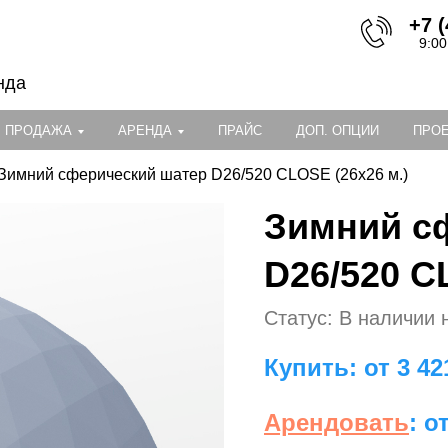
+7 (
9:00
нда
ПРОДАЖА
АРЕНДА
ПРАЙС
ДОП. ОПЦИИ
ПРО
Зимний сферический шатер D26/520 CLOSE (26х26 м.)
Зимний с
D26/520 C
Статус: В наличии 
Купить: от 3 42
Арендовать
: о