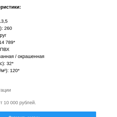
еристики:
13,5
): 260
руг
14 789*
 ПВХ
ванная / окрашенная
с): 32*
м²): 120*
тации
т 10 000 рублей.