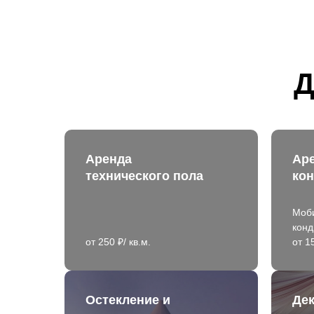
Д
Аренда
Ар
технического пола
ко
Моб
кон
от 250 ₽/ кв.м.
от 1
Остекление и
Де