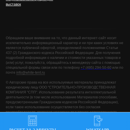
выставок
Обращаем ваше внимание на то, что данный интернет-сайт носит
исключительно информационный характер и ни при каких условиях не
является публичной офертой, определяемой положениями Статьи
437 (2) Гражданского кодекса Российской Федерации. Для получения
подробной информации о наличии и стоимости указанных товаров и
(или) услуг, пожалуйста, обращайтесь к менеджеру сайта с помощью
специальной формы связи или по телефону
+7 (495) 294-50-60
или по
почте
info@white-tent.ru
©️ Авторские права на все используемые материалы принадлежат
юридическому лицу ООО "СТРОИТЕЛЬНО-ПРОИЗВОДСТВЕННАЯ
КОМПАНИЯ "СПП". Использование результата интеллектуальной
деятельности (в том числе использование Материалов способами,
предусмотренными Гражданским кодексом Российской Федерации),
если такое использование осуществляется без согласия
правообладателя, является незаконным и влечет ответственность,
установленную Гражданским кодексом Российской Федерации и
другими законами, за исключением случаев предусмотренных
Гражданским кодексом Российской Федерации.