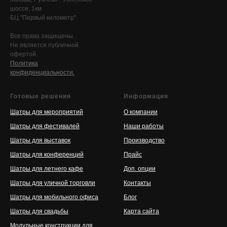
шоссе, 1км
БЦ "Первый километр"
Все права защищены.
Не является публичной
офертой.
Политика
конфиденциальности.
Готовые решения
Информация
Шатры для мероприятий
О компании
Шатры для фестивалей
Наши работы
Шатры для выставок
Производство
Шатры для конференций
Прайс
Шатры для летнего кафе
Доп. опции
Шатры для уличной торговли
Контакты
Шатры для мобильного офиса
Блог
Шатры для свадьбы
Карта сайта
Модульные конструкции для