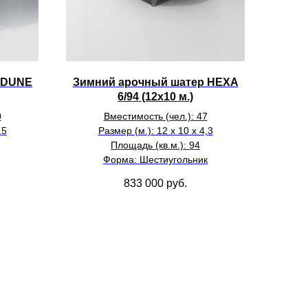
 DUNE
Зимний арочный шатер HEXA
6/94 (12х10 м.)
0
Вместимость (чел.): 47
,5
Размер (м.): 12 х 10 х 4,3
Площадь (кв.м.): 94
Форма: Шестиугольник
833 000
руб.