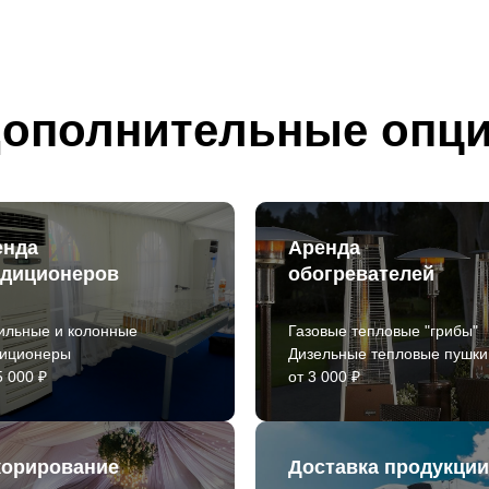
ополнительные опц
енда
Аренда
ндиционеров
обогревателей
ильные и колонные
Газовые тепловые "грибы"
диционеры
Дизельные тепловые пушки
5 000 ₽
от 3 000 ₽
корирование
Доставка продукции