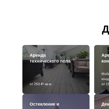
Д
Аренда
Ар
технического пола
ко
Моб
кон
от 250 ₽/ кв.м.
от 1
Остекление и
Де