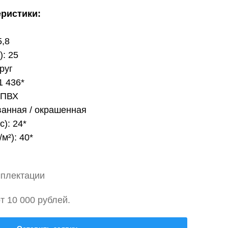
еристики:
5,8
): 25
руг
1 436*
 ПВХ
ванная / окрашенная
с): 24*
м²): 40*
мплектации
т 10 000 рублей.