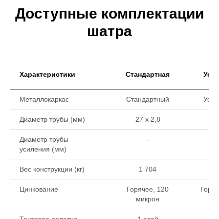
Доступные комплектации
шатра
Характеристики
Стандартная
Уси
Металлокаркас
Стандартный
Уси
Диаметр трубы (мм)
27 х 2,8
27 
Диаметр трубы
-
22 
усиления (мм)
Вес конструкции (кг)
1 704
2
Цинкование
Горячее, 120
Горяч
микрон
ми