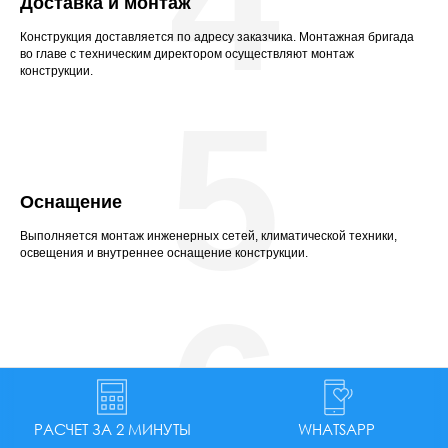
4
Доставка и монтаж
Конструкция доставляется по адресу заказчика. Монтажная бригада
во главе с техническим директором осуществляют монтаж
конструкции.
5
Оснащение
Выполняется монтаж инженерных сетей, климатической техники,
освещения и внутреннее оснащение конструкции.
6
Обслуживание
РАСЧЕТ ЗА 2 МИНУТЫ
WHATSAPP
Безопасность и долговечность эксплуатации конструкции