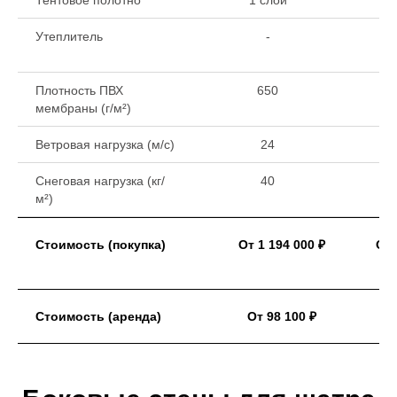
Тентовое полотно
1 слой
1 
Утеплитель
-
Плотность ПВХ
650
мембраны (г/м²)
Ветровая нагрузка (м/с)
24
Снеговая нагрузка (кг/
40
м²)
Стоимость (покупка)
От 1 194 000 ₽
От 
Стоимость (аренда)
От 98 100 ₽