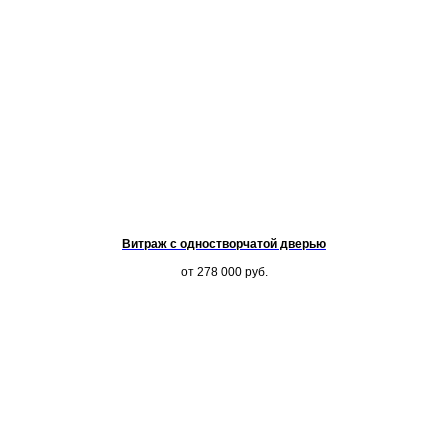
Витраж с одностворчатой дверью
от 278 000
руб.