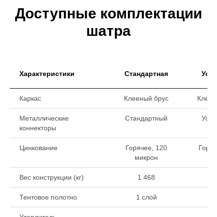
Доступные комплектации
шатра
Характеристики
Стандартная
Уси
Каркас
Клееный брус
Клеен
Металлические
Стандартный
Уси
коннекторы
Цинкование
Горячее, 120
Горяч
микрон
ми
Вес конструкции (кг)
1 468
1
Тентовое полотно
1 слой
1 