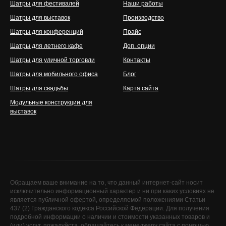
Шатры для фестивалей
Наши работы
Шатры для выставок
Производство
Шатры для конференций
Прайс
Шатры для летнего кафе
Доп. опции
Шатры для уличной торговли
Контакты
Шатры для мобильного офиса
Блог
Шатры для свадьбы
Карта сайта
Модульные конструкции для
выставок
Обращаем ваше внимание на то, что данный интернет-сайт носит
исключительно информационный характер и ни при каких условиях не
является публичной офертой, определяемой положениями Статьи
437 (2) Гражданского кодекса Российской Федерации. Для получения
подробной информации о наличии и стоимости указанных товаров и
(или) услуг, пожалуйста, обращайтесь к менеджеру сайта с помощью