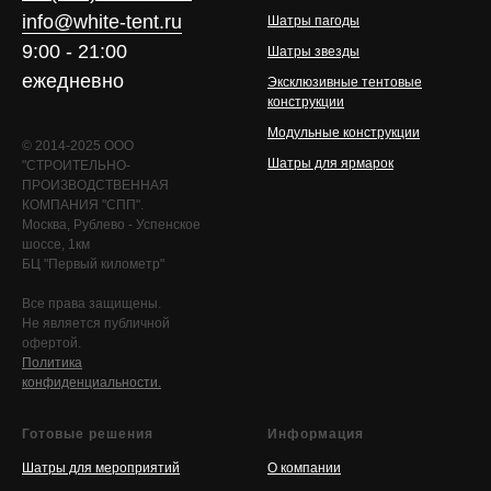
info@white-tent.ru
Шатры пагоды
9:00 - 21:00
Шатры звезды
ежедневно
Эксклюзивные тентовые
конструкции
Модульные конструкции
© 2014-2025 ООО
Шатры для ярмарок
"СТРОИТЕЛЬНО-
ПРОИЗВОДСТВЕННАЯ
КОМПАНИЯ "СПП".
Москва, Рублево - Успенское
шоссе, 1км
БЦ "Первый километр"
Все права защищены.
Не является публичной
офертой.
Политика
конфиденциальности.
Готовые решения
Информация
Шатры для мероприятий
О компании