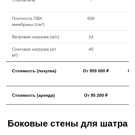
Утеплитель
-
Плотность ПВХ
650
мембраны (г/м²)
Ветровая нагрузка (м/с)
24
Снеговая нагрузка (кг/
40
м²)
Стоимость (покупка)
От 959 000 ₽
От 
Стоимость (аренда)
От 95 200 ₽
Боковые стены для шатра