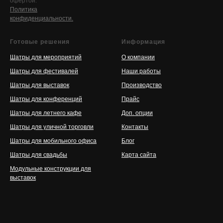
офертой.
Политика
конфиденциальности.
Готовые решения
Информация
Шатры для мероприятий
О компании
Шатры для фестивалей
Наши работы
Шатры для выставок
Производство
Шатры для конференций
Прайс
Шатры для летнего кафе
Доп. опции
Шатры для уличной торговли
Контакты
Шатры для мобильного офиса
Блог
Шатры для свадьбы
Карта сайта
Модульные конструкции для
выставок