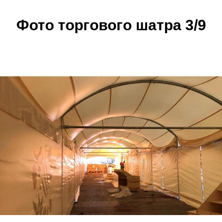
Фото т
оргового шатра
3/9