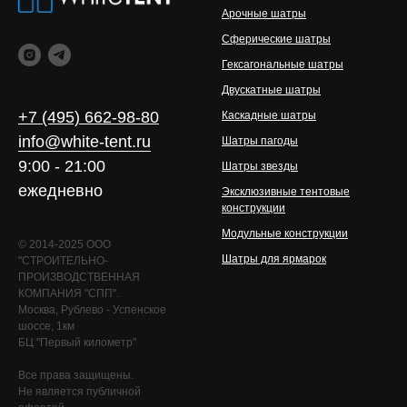
Арочные шатры
Сферические шатры
Гексагональные шатры
Двускатные шатры
+7 (495) 662-98-80
Каскадные шатры
info@white-tent.ru
Шатры пагоды
9:00 - 21:00
Шатры звезды
ежедневно
Эксклюзивные тентовые
конструкции
Модульные конструкции
© 2014-2025 ООО
Шатры для ярмарок
"СТРОИТЕЛЬНО-
ПРОИЗВОДСТВЕННАЯ
КОМПАНИЯ "СПП".
Москва, Рублево - Успенское
шоссе, 1км
БЦ "Первый километр"
Все права защищены.
Не является публичной