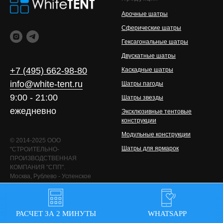
Арочные шатры
Сферические шатры
Гексагональные шатры
Двускатные шатры
+7 (495) 662-98-80
Каскадные шатры
info@white-tent.ru
Шатры пагоды
9:00 - 21:00
Шатры звезды
ежедневно
Эксклюзивные тентовые
конструкции
Модульные конструкции
© 2014-2025 ООО
Шатры для ярмарок
"СТРОИТЕЛЬНО-
ПРОИЗВОДСТВЕННАЯ
КОМПАНИЯ "СПП".
Москва, Рублево - Успенское
шоссе, 1км
БЦ "Первый километр"
Все права защищены.
РАСЧЕТ ЗА 2 МИНУТЫ
WHATSAPP
Не является публичной