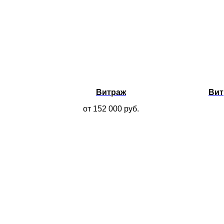
Витраж
Вит
от 152 000
руб.