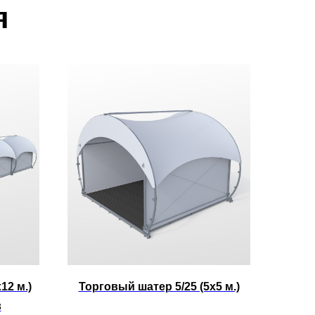
я
12 м.)
Торговый шатер 5/25 (5х5 м.)
8