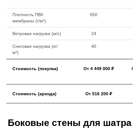
Плотность ПВХ
650
мембраны (г/м²)
Ветровая нагрузка (м/с)
24
Снеговая нагрузка (кг/
40
м²)
Стоимость (покупка)
От 4 449 000 ₽
От 
Стоимость (аренда)
От 516 200 ₽
Боковые стены для шатра