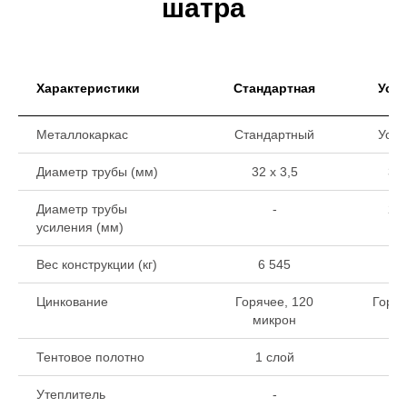
шатра
Характеристики
Стандартная
Уси
Металлокаркас
Стандартный
Уси
Диаметр трубы (мм)
32 х 3,5
32 
Диаметр трубы
-
22 
усиления (мм)
Вес конструкции (кг)
6 545
7
Цинкование
Горячее, 120
Горяч
микрон
ми
Тентовое полотно
1 слой
1 
Утеплитель
-