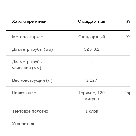
Характеристики
Стандартная
Уси
Металлокаркас
Стандартный
Уси
Диаметр трубы (мм)
32 х 3,2
32 
Диаметр трубы
-
22 
усиления (мм)
Вес конструкции (кг)
2 127
2
Цинкование
Горячее, 120
Горяч
микрон
ми
Тентовое полотно
1 слой
1 
Утеплитель
-