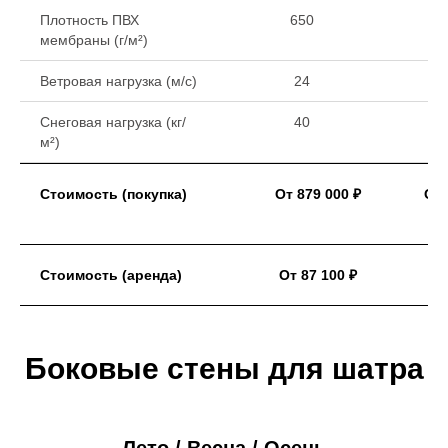
Плотность ПВХ
650
мембраны (г/м²)
Ветровая нагрузка (м/с)
24
Снеговая нагрузка (кг/
40
м²)
Стоимость (покупка)
От 879 000 ₽
От 
Стоимость (аренда)
От 87 100 ₽
Боковые стены для шатра