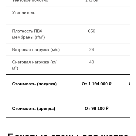
Тентовое полотно
1 слой
1 
Утеплитель
-
Плотность ПВХ
650
мембраны (г/м²)
Ветровая нагрузка (м/с)
24
Снеговая нагрузка (кг/
40
м²)
Стоимость (покупка)
От 1 194 000 ₽
От 
Стоимость (аренда)
От 98 100 ₽