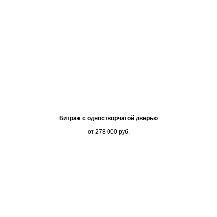
Витраж с одностворчатой дверью
от 278 000
руб.