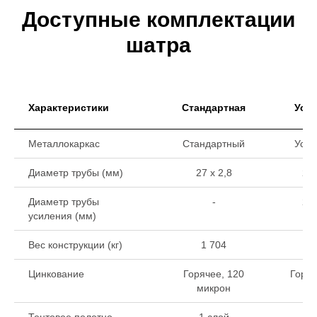
Доступные комплектации
шатра
Характеристики
Стандартная
Уси
Металлокаркас
Стандартный
Уси
Диаметр трубы (мм)
27 х 2,8
27 
Диаметр трубы
-
22 
усиления (мм)
Вес конструкции (кг)
1 704
2
Цинкование
Горячее, 120
Горяч
микрон
ми