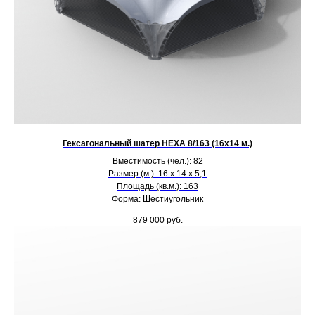
Гексагональный шатер HEXA 8/163 (16х14 м.)
Вместимость (чел.): 82
Размер (м.): 16 х 14 х 5,1
Площадь (кв.м.): 163
Форма: Шестиугольник
879 000
руб.