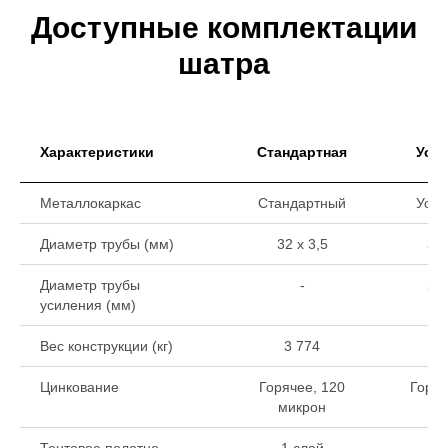
Доступные комплектации
шатра
Характеристики
Стандартная
Уси
Металлокаркас
Стандартный
Уси
Диаметр трубы (мм)
32 х 3,5
32 
Диаметр трубы
-
22 
усиления (мм)
Вес конструкции (кг)
3 774
4
Цинкование
Горячее, 120
Горяч
микрон
ми