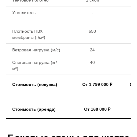
Тентовое полотно
1 слой
1 
Утеплитель
-
Плотность ПВХ
650
мембраны (г/м²)
Ветровая нагрузка (м/с)
24
Снеговая нагрузка (кг/
40
м²)
Стоимость (покупка)
От 1 799 000 ₽
От 
Стоимость (аренда)
От 168 000 ₽