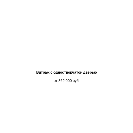
Витраж с одностворчатой дверью
от 362 000
руб.