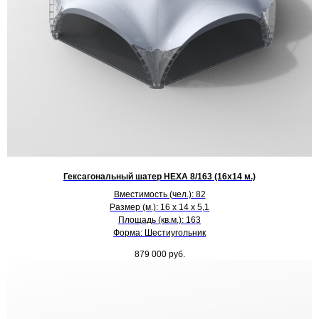
Гексагональный шатер HEXA 8/163 (16х14 м.)
Вместимость (чел.): 82
Размер (м.): 16 х 14 х 5,1
Площадь (кв.м.): 163
Форма: Шестиугольник
879 000
руб.