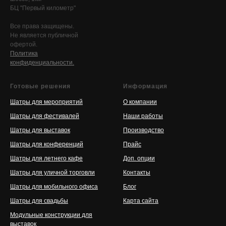
БЦ "Первый километр"
Все права защищены.
Не является публичной
офертой.
Политика
конфиденциальности.
Готовые решения
Информация
Шатры для мероприятий
О компании
Шатры для фестивалей
Наши работы
Шатры для выставок
Производство
Шатры для конференций
Прайс
Шатры для летнего кафе
Доп. опции
Шатры для уличной торговли
Контакты
Шатры для мобильного офиса
Блог
Шатры для свадьбы
Карта сайта
Модульные конструкции для
выставок