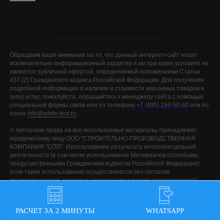
Обращаем ваше внимание на то, что данный интернет-сайт носит
исключительно информационный характер и ни при каких условиях не
является публичной офертой, определяемой положениями Статьи
437 (2) Гражданского кодекса Российской Федерации. Для получения
подробной информации о наличии и стоимости указанных товаров и
(или) услуг, пожалуйста, обращайтесь к менеджеру сайта с помощью
специальной формы связи или по телефону
+7 (495) 294-50-60
или по
почте
info@white-tent.ru
©️ Авторские права на все используемые материалы принадлежат
юридическому лицу ООО "СТРОИТЕЛЬНО-ПРОИЗВОДСТВЕННАЯ
КОМПАНИЯ "СПП". Использование результата интеллектуальной
деятельности (в том числе использование Материалов способами,
предусмотренными Гражданским кодексом Российской Федерации),
если такое использование осуществляется без согласия
правообладателя, является незаконным и влечет ответственность,
установленную Гражданским кодексом Российской Федерации и
другими законами, за исключением случаев предусмотренных
Гражданским кодексом Российской Федерации.
РАСЧЕТ ЗА 2 МИНУТЫ
WHATSAPP