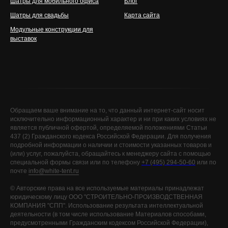
Шатры для мобильного офиса
Блог
Шатры для свадьбы
Карта сайта
Модульные конструкции для
выставок
Обращаем ваше внимание на то, что данный интернет-сайт носит
исключительно информационный характер и ни при каких условиях не
является публичной офертой, определяемой положениями Статьи
437 (2) Гражданского кодекса Российской Федерации. Для получения
подробной информации о наличии и стоимости указанных товаров и
(или) услуг, пожалуйста, обращайтесь к менеджеру сайта с помощью
специальной формы связи или по телефону
+7 (495) 294-50-60
или по
почте
info@white-tent.ru
©️ Авторские права на все используемые материалы принадлежат
юридическому лицу ООО "СТРОИТЕЛЬНО-ПРОИЗВОДСТВЕННАЯ
КОМПАНИЯ "СПП". Использование результата интеллектуальной
деятельности (в том числе использование Материалов способами,
предусмотренными Гражданским кодексом Российской Федерации),