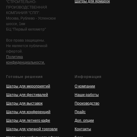
Шатры для ярмарок
"СТРОИТЕЛЬНО-
ПРОИЗВОДСТВЕННАЯ
КОМПАНИЯ "СПП".
Москва, Рублево - Успенское
шоссе, 1км
БЦ "Первый километр"
Все права защищены.
Не является публичной
офертой.
Политика
конфиденциальности.
Готовые решения
Информация
Шатры для мероприятий
О компании
Шатры для фестивалей
Наши работы
Шатры для выставок
Производство
Шатры для конференций
Прайс
Шатры для летнего кафе
Доп. опции
Шатры для уличной торговли
Контакты