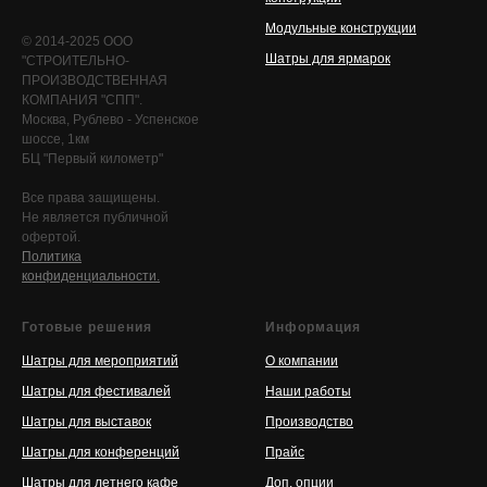
Модульные конструкции
© 2014-2025 ООО
Шатры для ярмарок
"СТРОИТЕЛЬНО-
ПРОИЗВОДСТВЕННАЯ
КОМПАНИЯ "СПП".
Москва, Рублево - Успенское
шоссе, 1км
БЦ "Первый километр"
Все права защищены.
Не является публичной
офертой.
Политика
конфиденциальности.
Готовые решения
Информация
Шатры для мероприятий
О компании
Шатры для фестивалей
Наши работы
Шатры для выставок
Производство
Шатры для конференций
Прайс
Шатры для летнего кафе
Доп. опции