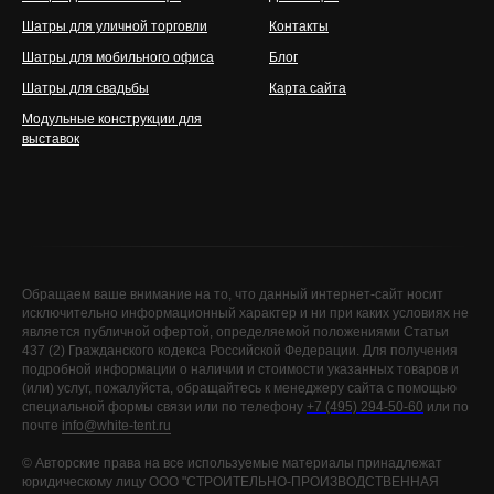
Шатры для уличной торговли
Контакты
Шатры для мобильного офиса
Блог
Шатры для свадьбы
Карта сайта
Модульные конструкции для
выставок
Обращаем ваше внимание на то, что данный интернет-сайт носит
исключительно информационный характер и ни при каких условиях не
является публичной офертой, определяемой положениями Статьи
437 (2) Гражданского кодекса Российской Федерации. Для получения
подробной информации о наличии и стоимости указанных товаров и
(или) услуг, пожалуйста, обращайтесь к менеджеру сайта с помощью
специальной формы связи или по телефону
+7 (495) 294-50-60
или по
почте
info@white-tent.ru
©️ Авторские права на все используемые материалы принадлежат
юридическому лицу ООО "СТРОИТЕЛЬНО-ПРОИЗВОДСТВЕННАЯ