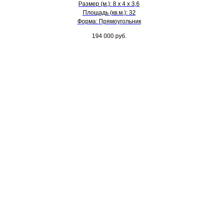
Размер (м.): 8 х 4 х 3,6
Площадь (кв.м.): 32
Форма: Прямоугольник
194 000
руб.