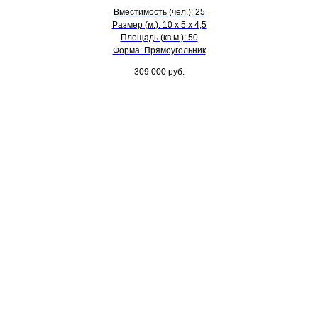
Вместимость (чел.): 25
Размер (м.): 10 х 5 х 4,5
Площадь (кв.м.): 50
Форма: Прямоугольник
309 000
руб.