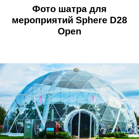
Фото ш
атра для
мероприятий
Sphere D28
Open