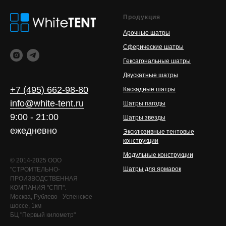
Продукция
Арочные шатры
Сферические шатры
Гексагональные шатры
Двускатные шатры
+7 (495) 662-98-80
Каскадные шатры
info@white-tent.ru
Шатры пагоды
9:00 - 21:00
Шатры звезды
ежедневно
Эксклюзивные тентовые
конструкции
Модульные конструкции
© 2014-2025 ООО
Шатры для ярмарок
"СТРОИТЕЛЬНО-
ПРОИЗВОДСТВЕННАЯ
КОМПАНИЯ "СПП".
Москва, Рублево - Успенское
шоссе, 1км
БЦ "Первый километр"