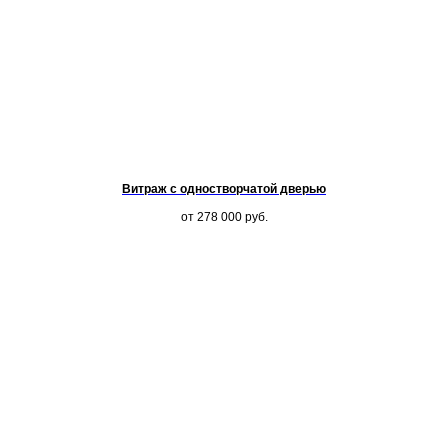
Витраж с одностворчатой дверью
от 278 000
руб.