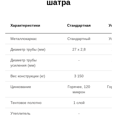
шатра
Характеристики
Стандартная
Уси
Металлокаркас
Стандартный
Уси
Диаметр трубы (мм)
27 х 2,8
27 
Диаметр трубы
-
22 
усиления (мм)
Вес конструкции (кг)
3 150
3
Цинкование
Горячее, 120
Горяч
микрон
ми
Тентовое полотно
1 слой
1 
Утеплитель
-