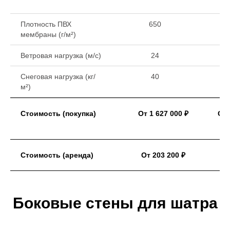
Плотность ПВХ
650
мембраны (г/м²)
Ветровая нагрузка (м/с)
24
Снеговая нагрузка (кг/
40
м²)
Стоимость (покупка)
От 1 627 000 ₽
От 
Стоимость (аренда)
От 203 200 ₽
Боковые стены для шатра