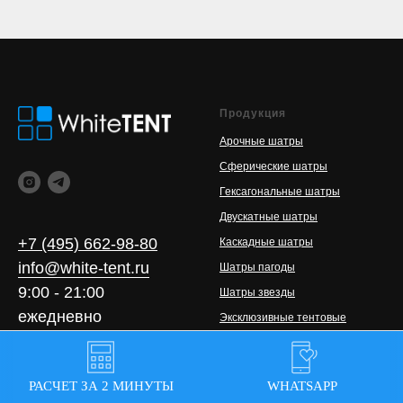
Продукция
Арочные шатры
Сферические шатры
Гексагональные шатры
Двускатные шатры
+7 (495) 662-98-80
Каскадные шатры
info@white-tent.ru
Шатры пагоды
9:00 - 21:00
Шатры звезды
ежедневно
Эксклюзивные тентовые
конструкции
Модульные конструкции
© 2014-2025 ООО
Шатры для ярмарок
РАСЧЕТ ЗА 2 МИНУТЫ
WHATSAPP
"СТРОИТЕЛЬНО-
ПРОИЗВОДСТВЕННАЯ