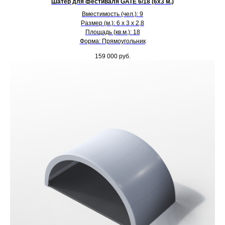
Шатер для фестиваля GATE 6/18 (6х3 м.)
Вместимость (чел.): 9
Размер (м.): 6 х 3 х 2,8
Площадь (кв.м.): 18
Форма: Прямоугольник
159 000
руб.