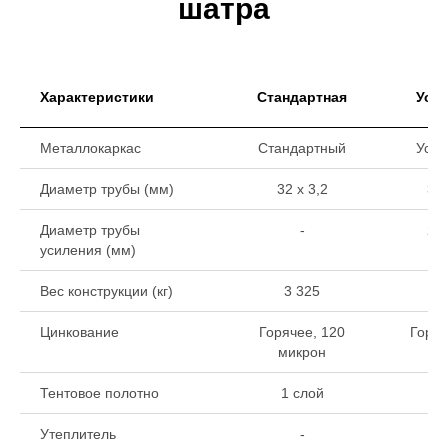
шатра
Характеристики
Стандартная
Уси
Металлокаркас
Стандартный
Уси
Диаметр трубы (мм)
32 х 3,2
32 
Диаметр трубы
-
22 
усиления (мм)
Вес конструкции (кг)
3 325
3
Цинкование
Горячее, 120
Горяч
микрон
ми
Тентовое полотно
1 слой
1 
Утеплитель
-