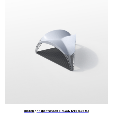
Шатер для фестиваля TRIGON 6/15 (6х5 м.)