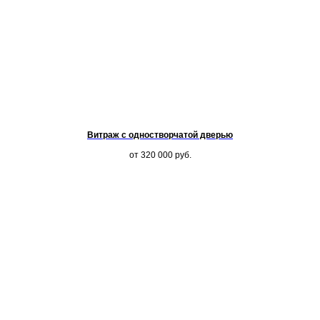
Витраж с одностворчатой дверью
от 320 000
руб.