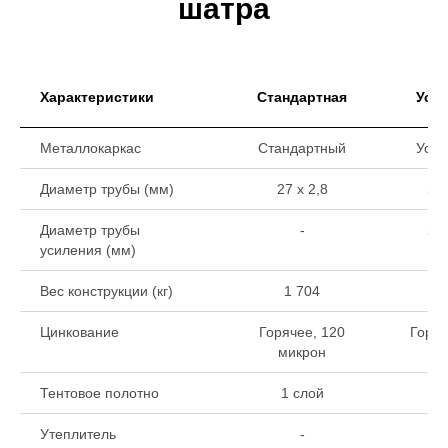
шатра
Характеристики
Стандартная
Уси
Металлокаркас
Стандартный
Уси
Диаметр трубы (мм)
27 х 2,8
27 
Диаметр трубы
-
22 
усиления (мм)
Вес конструкции (кг)
1 704
2
Цинкование
Горячее, 120
Горяч
микрон
ми
Тентовое полотно
1 слой
1 
Утеплитель
-