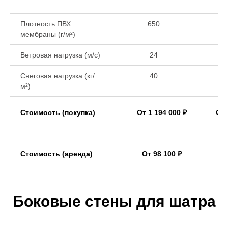
Плотность ПВХ
650
мембраны (г/м²)
Ветровая нагрузка (м/с)
24
Снеговая нагрузка (кг/
40
м²)
Стоимость (покупка)
От 1 194 000 ₽
От 
Стоимость (аренда)
От 98 100 ₽
Боковые стены для шатра