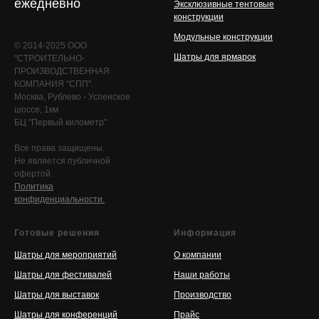
ежедневно
Эксклюзивные тентовые
конструкции
Модульные конструкции
© 2014-2025 ООО
Шатры для ярмарок
"СТРОИТЕЛЬНО-
ПРОИЗВОДСТВЕННАЯ
КОМПАНИЯ "СПП".
Москва, Рублево - Успенское
шоссе, 1км
БЦ "Первый километр"
Все права защищены.
Не является публичной
офертой.
Политика
конфиденциальности.
Готовые решения
Информация
Шатры для мероприятий
О компании
Шатры для фестивалей
Наши работы
Шатры для выставок
Производство
Шатры для конференций
Прайс