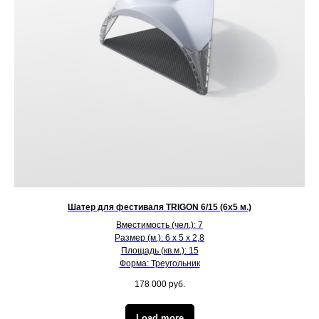
Шатер для фестиваля TRIGON 6/15 (6х5 м.)
Вместимость (чел.): 7
Размер (м.): 6 х 5 х 2,8
Площадь (кв.м.): 15
Форма: Треугольник
178 000
руб.
Load more