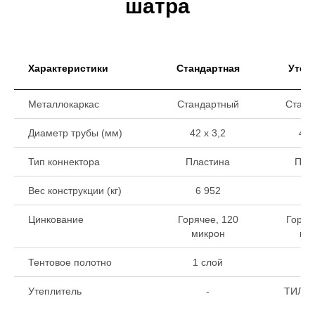
шатра
Характеристики
Стандартная
Утеп
Металлокаркас
Стандартный
Станд
Диаметр трубы (мм)
42 х 3,2
42 
Тип коннектора
Пластина
Пла
Вес конструкции (кг)
6 952
8 
Цинкование
Горячее, 120
Горяч
микрон
ми
Тентовое полотно
1 слой
2 
Утеплитель
-
ТИЛИТ
10