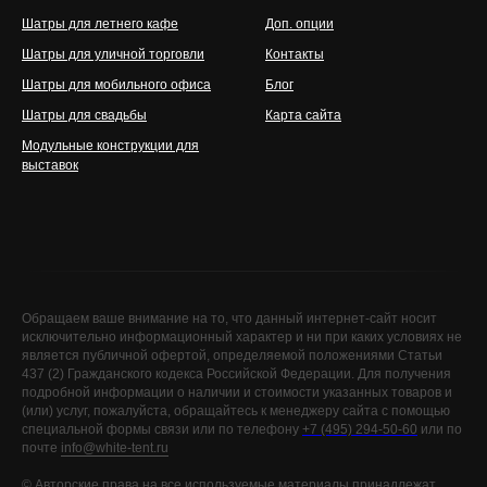
Шатры для летнего кафе
Доп. опции
Шатры для уличной торговли
Контакты
Шатры для мобильного офиса
Блог
Шатры для свадьбы
Карта сайта
Модульные конструкции для
выставок
Обращаем ваше внимание на то, что данный интернет-сайт носит
исключительно информационный характер и ни при каких условиях не
является публичной офертой, определяемой положениями Статьи
437 (2) Гражданского кодекса Российской Федерации. Для получения
подробной информации о наличии и стоимости указанных товаров и
(или) услуг, пожалуйста, обращайтесь к менеджеру сайта с помощью
специальной формы связи или по телефону
+7 (495) 294-50-60
или по
почте
info@white-tent.ru
©️ Авторские права на все используемые материалы принадлежат