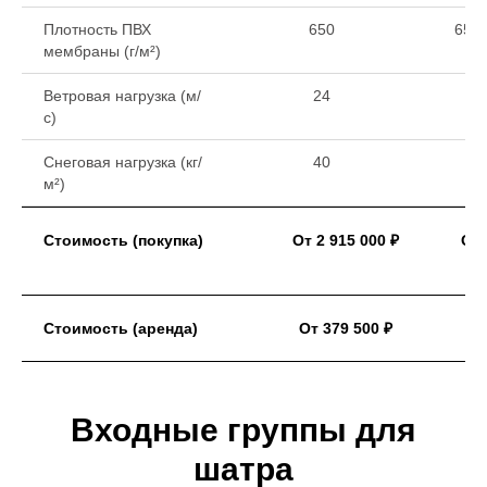
Плотность ПВХ
650
650 
мембраны (г/м²)
Ветровая нагрузка (м/
24
с)
Снеговая нагрузка (кг/
40
м²)
Стоимость (покупка)
От 2 915 000 ₽
От 
Стоимость (аренда)
От 379 500 ₽
Входные группы для
шатра