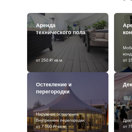
Аренда
Ар
технического пола
ко
Моб
кон
от 250 ₽/ кв.м.
от 1
Остекление и
Де
перегородки
Наружнее остекление
Внутренние перегородки
Драп
от 7 000 ₽/ кв.м.
от 75