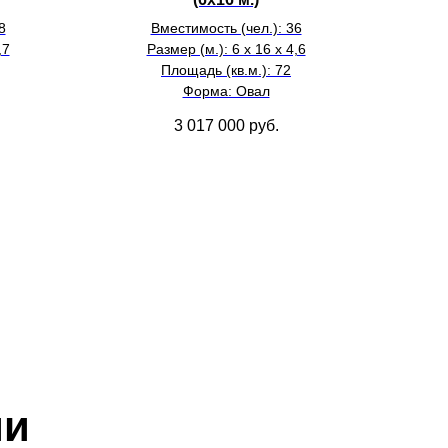
8
Вместимость (чел.): 36
,7
Размер (м.): 6 х 16 х 4,6
Площадь (кв.м.): 72
Форма: Овал
3 017 000
руб.
ии