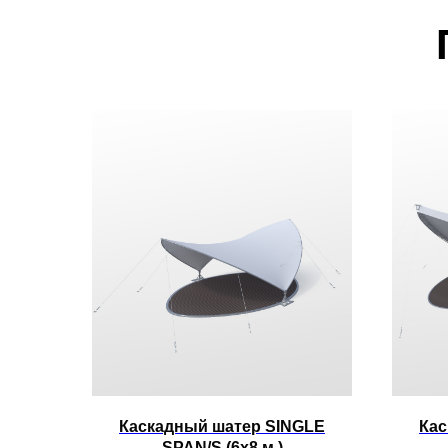
Каскадный шатер SINGLE
Кас
SPAN/S (6x8 м.)