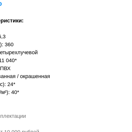
о
еристики:
6,3
): 360
четырехлучевой
11 040*
 ПВХ
ванная / окрашенная
с): 24*
м²): 40*
мплектации