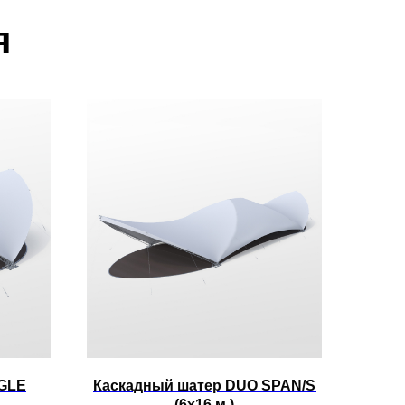
я
NGLE
Каскадный шатер DUO SPAN/S
(6х16 м.)