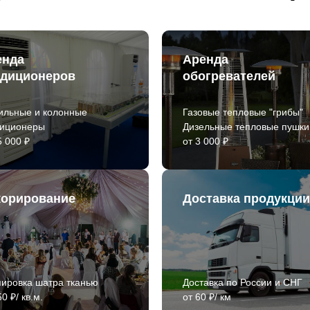
енда
Аренда
ндиционеров
обогревателей
ильные и колонные
Газовые тепловые "грибы"
диционеры
Дизельные тепловые пушки
5 000 ₽
от 3 000 ₽
корирование
Доставка продукции
ировка шатра тканью
Доставка по России и СНГ
0 ₽/ кв.м.
от 60 ₽/ км