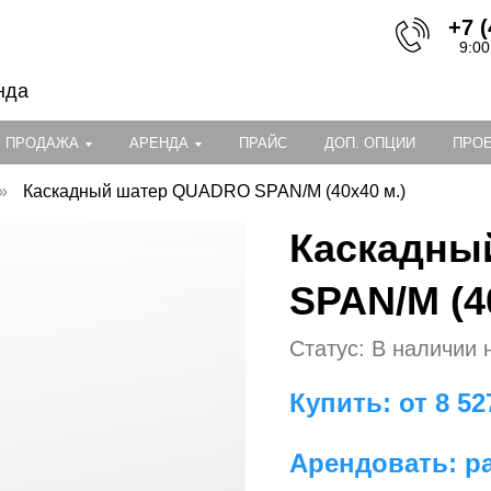
+7 (
9:00
нда
ПРОДАЖА
АРЕНДА
ПРАЙС
ДОП. ОПЦИИ
ПРО
»
Каскадный шатер QUADRO SPAN/M (40x40 м.)
Каскадны
SPAN/M (4
Статус: В наличии 
Купить: от 8 52
Арендовать: р