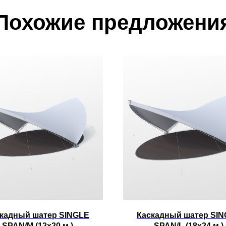
Похожие предложени
кадный шатер SINGLE
Каскадный шатер SI
SPAN/M (12x20 м.)
SPAN/L (18x24 м.)