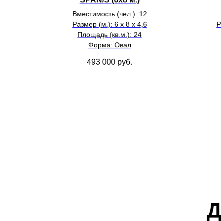
Вместимость (чел.): 12
Размер (м.): 6 х 8 х 4,6
Р
Площадь (кв.м.): 24
Форма: Овал
493 000
руб.
Д