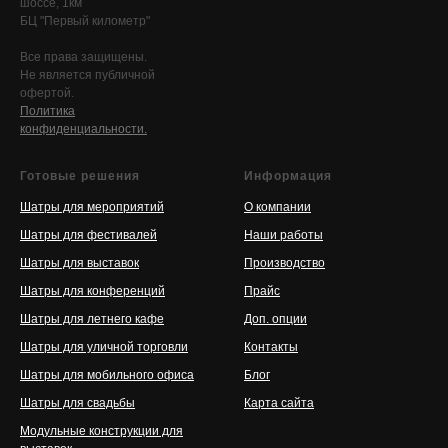
шоссе, 1км
БЦ "Первый километр"
Все права защищены.
Не является публичной
офертой.
Политика
конфиденциальности.
Готовые решения
Информация
Шатры для мероприятий
О компании
Шатры для фестивалей
Наши работы
Шатры для выставок
Производство
Шатры для конференций
Прайс
Шатры для летнего кафе
Доп. опции
Шатры для уличной торговли
Контакты
Шатры для мобильного офиса
Блог
Шатры для свадьбы
Карта сайта
Модульные конструкции для