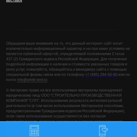
выставок
Обращаем ваше внимание на то, что данный интернет-сайт носит
исключительно информационный характер и ни при каких условиях не
является публичной офертой, определяемой положениями Статьи
437 (2) Гражданского кодекса Российской Федерации. Для получения
подробной информации о наличии и стоимости указанных товаров и
(или) услуг, пожалуйста, обращайтесь к менеджеру сайта с помощью
специальной формы связи или по телефону
+7 (495) 294-50-60
или по
почте
info@white-tent.ru
©️ Авторские права на все используемые материалы принадлежат
юридическому лицу ООО "СТРОИТЕЛЬНО-ПРОИЗВОДСТВЕННАЯ
КОМПАНИЯ "СПП". Использование результата интеллектуальной
деятельности (в том числе использование Материалов способами,
предусмотренными Гражданским кодексом Российской Федерации),
если такое использование осуществляется без согласия
правообладателя, является незаконным и влечет ответственность,
установленную Гражданским кодексом Российской Федерации и
другими законами, за исключением случаев предусмотренных