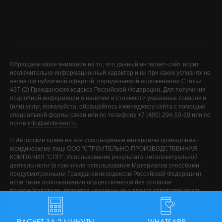
Обращаем ваше внимание на то, что данный интернет-сайт носит
исключительно информационный характер и ни при каких условиях не
является публичной офертой, определяемой положениями Статьи
437 (2) Гражданского кодекса Российской Федерации. Для получения
подробной информации о наличии и стоимости указанных товаров и
(или) услуг, пожалуйста, обращайтесь к менеджеру сайта с помощью
специальной формы связи или по телефону
+7 (495) 294-50-60
или по
почте
info@white-tent.ru
©️ Авторские права на все используемые материалы принадлежат
юридическому лицу ООО "СТРОИТЕЛЬНО-ПРОИЗВОДСТВЕННАЯ
КОМПАНИЯ "СПП". Использование результата интеллектуальной
деятельности (в том числе использование Материалов способами,
предусмотренными Гражданским кодексом Российской Федерации),
если такое использование осуществляется без согласия
правообладателя, является незаконным и влечет ответственность,
установленную Гражданским кодексом Российской Федерации и
другими законами, за исключением случаев предусмотренных
Гражданским кодексом Российской Федерации.
РАСЧЕТ ЗА 2 МИНУТЫ
WHATSAPP