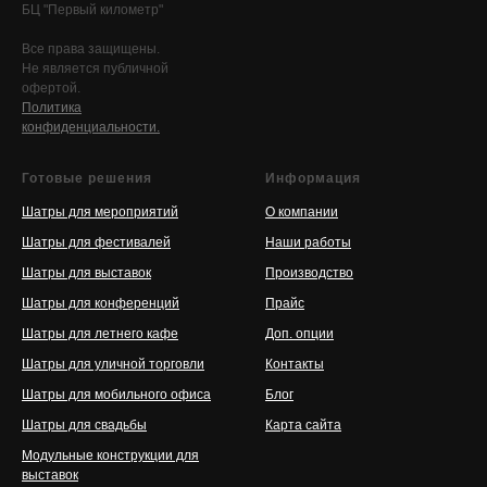
БЦ "Первый километр"
Все права защищены.
Не является публичной
офертой.
Политика
конфиденциальности.
Готовые решения
Информация
Шатры для мероприятий
О компании
Шатры для фестивалей
Наши работы
Шатры для выставок
Производство
Шатры для конференций
Прайс
Шатры для летнего кафе
Доп. опции
Шатры для уличной торговли
Контакты
Шатры для мобильного офиса
Блог
Шатры для свадьбы
Карта сайта
Модульные конструкции для
выставок