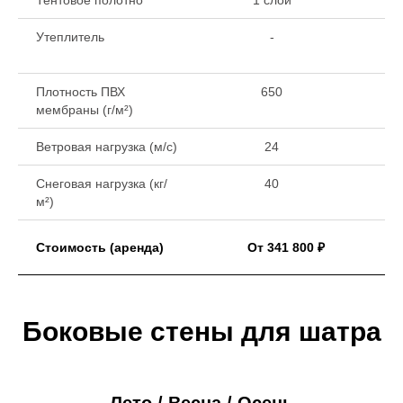
Тентовое полотно
1 слой
1 
Утеплитель
-
Плотность ПВХ
650
мембраны (г/м²)
Ветровая нагрузка (м/с)
24
Снеговая нагрузка (кг/
40
м²)
Стоимость (аренда)
От 341 800 ₽
Боковые стены для шатра