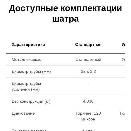
Доступные комплектации
шатра
Характеристики
Стандартная
Уси
Металлокаркас
Стандартный
Уси
Диаметр трубы (мм)
32 х 3,2
32 
Диаметр трубы
-
22 
усиления (мм)
Вес конструкции (кг)
4 330
5
Цинкование
Горячее, 120
Горяч
микрон
ми