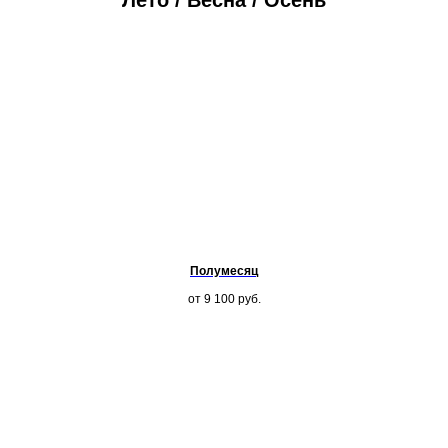
Лето / Весна / Осень
Полумесяц
от 9 100
руб.