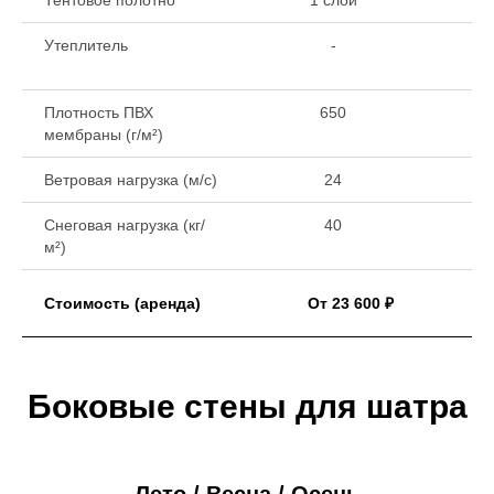
Тентовое полотно
1 слой
1 
Утеплитель
-
Плотность ПВХ
650
мембраны (г/м²)
Ветровая нагрузка (м/с)
24
Снеговая нагрузка (кг/
40
м²)
Стоимость (аренда)
От 23 600 ₽
Боковые стены для шатра