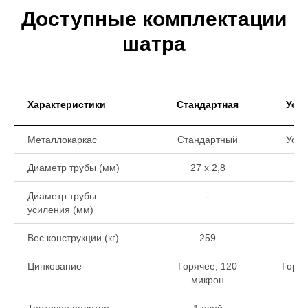
Доступные комплектации
шатра
Характеристики
Стандартная
Уси
Металлокаркас
Стандартный
Уси
Диаметр трубы (мм)
27 х 2,8
27 
Диаметр трубы
-
22 
усиления (мм)
Вес конструкции (кг)
259
Цинкование
Горячее, 120
Горяч
микрон
ми