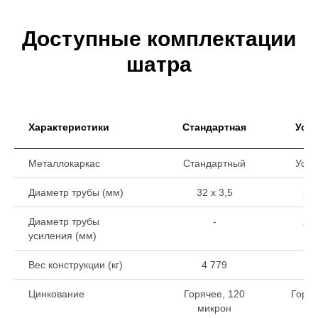
Доступные комплектации
шатра
Характеристики
Стандартная
Уси
Металлокаркас
Стандартный
Уси
Диаметр трубы (мм)
32 х 3,5
32 
Диаметр трубы
-
22 
усиления (мм)
Вес конструкции (кг)
4 779
6
Цинкование
Горячее, 120
Горяч
микрон
ми