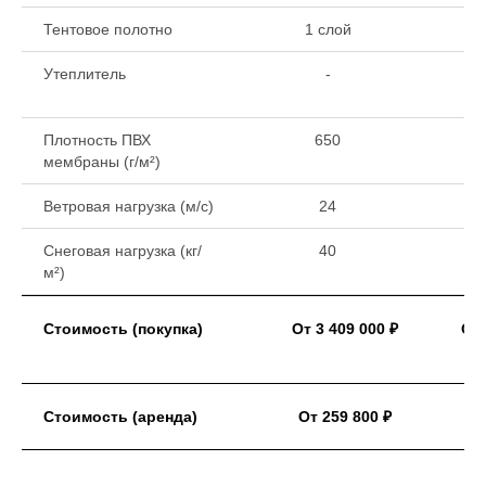
Тентовое полотно
1 слой
1 
Утеплитель
-
Плотность ПВХ
650
мембраны (г/м²)
Ветровая нагрузка (м/с)
24
Снеговая нагрузка (кг/
40
м²)
Стоимость (покупка)
От 3 409 000 ₽
От 
Стоимость (аренда)
От 259 800 ₽